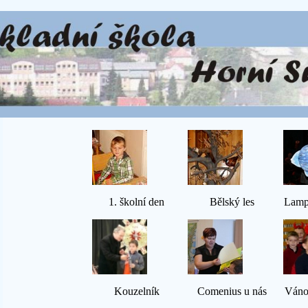
1. školní den
Bělský les
Lamp
Kouzelník
Comenius u nás
Váno