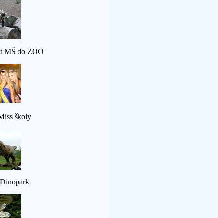
et MŠ do ZOO
Miss školy
Dinopark